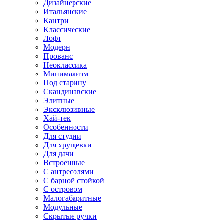
Дизайнерские
Итальянские
Кантри
Классические
Лофт
Модерн
Прованс
Неоклассика
Минимализм
Под старину
Скандинавские
Элитные
Эксклюзивные
Хай-тек
Особенности
Для студии
Для хрущевки
Для дачи
Встроенные
С антресолями
С барной стойкой
С островом
Малогабаритные
Модульные
Скрытые ручки