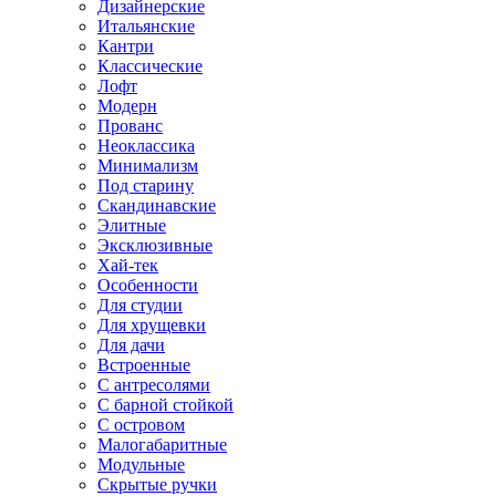
Дизайнерские
Итальянские
Кантри
Классические
Лофт
Модерн
Прованс
Неоклассика
Минимализм
Под старину
Скандинавские
Элитные
Эксклюзивные
Хай-тек
Особенности
Для студии
Для хрущевки
Для дачи
Встроенные
С антресолями
С барной стойкой
С островом
Малогабаритные
Модульные
Скрытые ручки