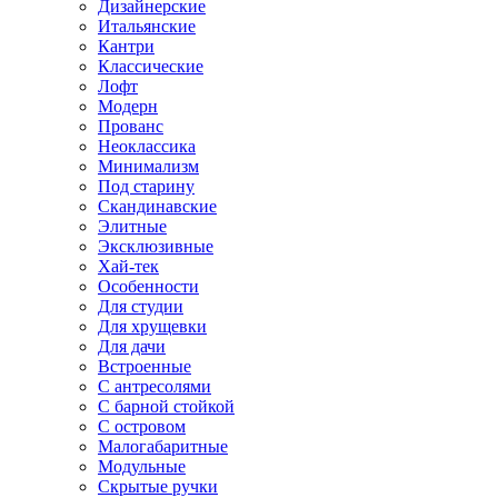
Дизайнерские
Итальянские
Кантри
Классические
Лофт
Модерн
Прованс
Неоклассика
Минимализм
Под старину
Скандинавские
Элитные
Эксклюзивные
Хай-тек
Особенности
Для студии
Для хрущевки
Для дачи
Встроенные
С антресолями
С барной стойкой
С островом
Малогабаритные
Модульные
Скрытые ручки