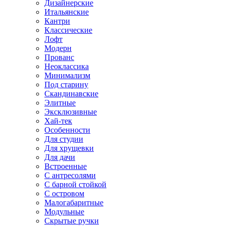
Дизайнерские
Итальянские
Кантри
Классические
Лофт
Модерн
Прованс
Неоклассика
Минимализм
Под старину
Скандинавские
Элитные
Эксклюзивные
Хай-тек
Особенности
Для студии
Для хрущевки
Для дачи
Встроенные
С антресолями
С барной стойкой
С островом
Малогабаритные
Модульные
Скрытые ручки