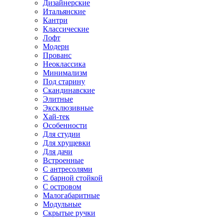
Дизайнерские
Итальянские
Кантри
Классические
Лофт
Модерн
Прованс
Неоклассика
Минимализм
Под старину
Скандинавские
Элитные
Эксклюзивные
Хай-тек
Особенности
Для студии
Для хрущевки
Для дачи
Встроенные
С антресолями
С барной стойкой
С островом
Малогабаритные
Модульные
Скрытые ручки