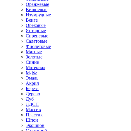
Оранжевые
Вишневые
Изумрудные
Венге
Ореховые
Янтарные
Сиреневые
Салатовые
Фиолетовые
Мятные
Золотые
Синие
Материал
МДФ
Эмаль
Акрил
Береза
Дерево
Дуб
ЛДСП
Массив
Пластик
Шпон
Экошпон
С патиной