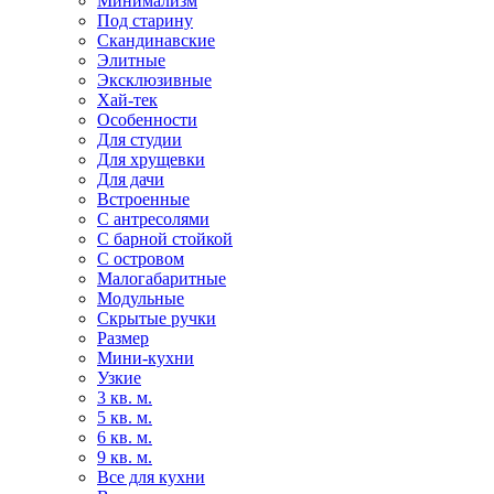
Минимализм
Под старину
Скандинавские
Элитные
Эксклюзивные
Хай-тек
Особенности
Для студии
Для хрущевки
Для дачи
Встроенные
С антресолями
С барной стойкой
С островом
Малогабаритные
Модульные
Скрытые ручки
Размер
Мини-кухни
Узкие
3 кв. м.
5 кв. м.
6 кв. м.
9 кв. м.
Все для кухни