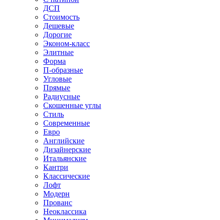
ДСП
Стоимость
Дешевые
Дорогие
Эконом-класс
Элитные
Форма
П-образные
Угловые
Прямые
Радиусные
Скошенные углы
Стиль
Современные
Евро
Английские
Дизайнерские
Итальянские
Кантри
Классические
Лофт
Модерн
Прованс
Неоклассика