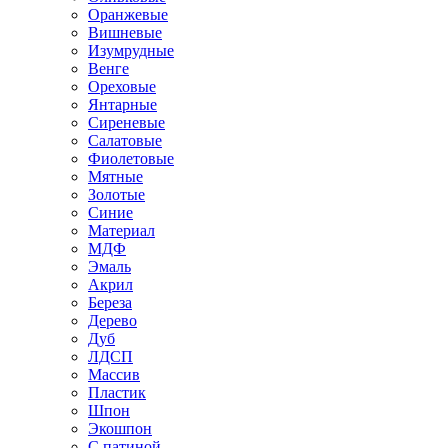
Оранжевые
Вишневые
Изумрудные
Венге
Ореховые
Янтарные
Сиреневые
Салатовые
Фиолетовые
Мятные
Золотые
Синие
Материал
МДФ
Эмаль
Акрил
Береза
Дерево
Дуб
ЛДСП
Массив
Пластик
Шпон
Экошпон
С патиной