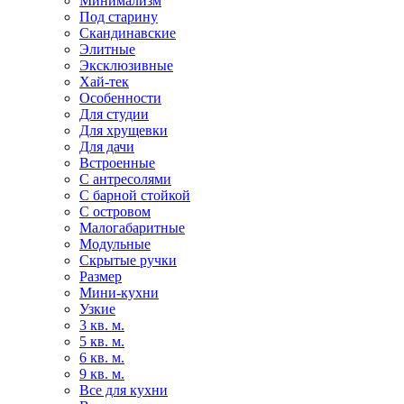
Минимализм
Под старину
Скандинавские
Элитные
Эксклюзивные
Хай-тек
Особенности
Для студии
Для хрущевки
Для дачи
Встроенные
С антресолями
С барной стойкой
С островом
Малогабаритные
Модульные
Скрытые ручки
Размер
Мини-кухни
Узкие
3 кв. м.
5 кв. м.
6 кв. м.
9 кв. м.
Все для кухни