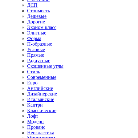
ДСП
Стоимость
Дешевые
Дорогие
Эконом-класс
Элитные
Форма
П-образные
Угловые
Прямые
Радиусные
Скошенные углы
Стиль
Современные
Евро
Английские
Дизайнерские
Итальянские
Кантри
Классические
Лофт
Модерн
Прованс
Неоклассика