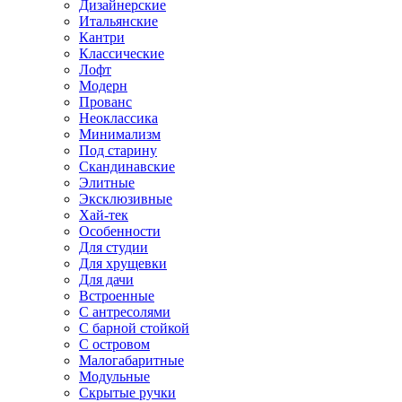
Дизайнерские
Итальянские
Кантри
Классические
Лофт
Модерн
Прованс
Неоклассика
Минимализм
Под старину
Скандинавские
Элитные
Эксклюзивные
Хай-тек
Особенности
Для студии
Для хрущевки
Для дачи
Встроенные
С антресолями
С барной стойкой
С островом
Малогабаритные
Модульные
Скрытые ручки