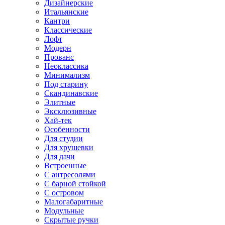
Дизайнерские
Итальянские
Кантри
Классические
Лофт
Модерн
Прованс
Неоклассика
Минимализм
Под старину
Скандинавские
Элитные
Эксклюзивные
Хай-тек
Особенности
Для студии
Для хрущевки
Для дачи
Встроенные
С антресолями
С барной стойкой
С островом
Малогабаритные
Модульные
Скрытые ручки