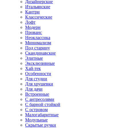
Дизайнерские
Итальянские
Кантри
Классические
Лофт
Модерн
Прованс
Неоклассика
Минимализм
Под старину
Скандинавские
Элитные
Эксклюзивные
Хай-тек
Особенности
Для студии
Для хрущевки
Для дачи
Встроенные
С антресолями
С барной стойкой
С островом
Малогабаритные
Модульные
Скрытые ручки