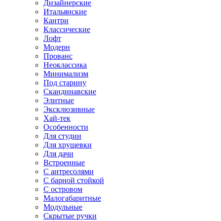
Дизайнерские
Итальянские
Кантри
Классические
Лофт
Модерн
Прованс
Неоклассика
Минимализм
Под старину
Скандинавские
Элитные
Эксклюзивные
Хай-тек
Особенности
Для студии
Для хрущевки
Для дачи
Встроенные
С антресолями
С барной стойкой
С островом
Малогабаритные
Модульные
Скрытые ручки