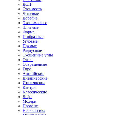
ДСП
Стоимость
Дешевые
Дорогие
Эконом-класс
Элитные
Форма
П-образные
Угловые
Прямые
Радиусные
Скошенные углы
Стиль
Современные
Евро
Английские
Дизайнерские
Итальянские
Кантри
Классические
Лофт
Модерн
Прованс
Неоклассика