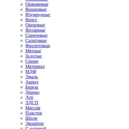
Оранжевые
Вишневые
Изумрудные
Венге
Ореховые
Янтарные
Сиреневые
Салатовые
Фиолетовые
Мятные
Золотые
Синие
Материал
МДФ
Эмаль
Акрил
Береза
Дерево
Дуб
ЛДСП
Массив
Пластик
Шпон
Экошпон
С патиной