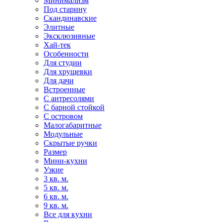
Минимализм
Под старину
Скандинавские
Элитные
Эксклюзивные
Хай-тек
Особенности
Для студии
Для хрущевки
Для дачи
Встроенные
С антресолями
С барной стойкой
С островом
Малогабаритные
Модульные
Скрытые ручки
Размер
Мини-кухни
Узкие
3 кв. м.
5 кв. м.
6 кв. м.
9 кв. м.
Все для кухни