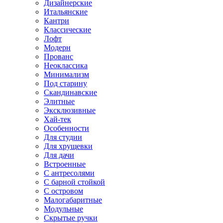
Дизайнерские
Итальянские
Кантри
Классические
Лофт
Модерн
Прованс
Неоклассика
Минимализм
Под старину
Скандинавские
Элитные
Эксклюзивные
Хай-тек
Особенности
Для студии
Для хрущевки
Для дачи
Встроенные
С антресолями
С барной стойкой
С островом
Малогабаритные
Модульные
Скрытые ручки