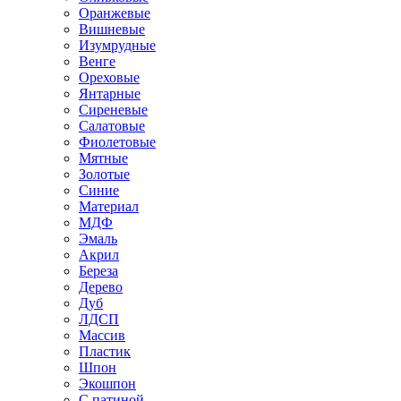
Оранжевые
Вишневые
Изумрудные
Венге
Ореховые
Янтарные
Сиреневые
Салатовые
Фиолетовые
Мятные
Золотые
Синие
Материал
МДФ
Эмаль
Акрил
Береза
Дерево
Дуб
ЛДСП
Массив
Пластик
Шпон
Экошпон
С патиной