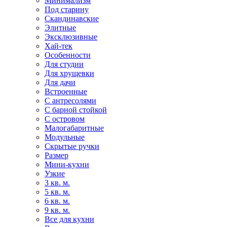
Минимализм
Под старину
Скандинавские
Элитные
Эксклюзивные
Хай-тек
Особенности
Для студии
Для хрущевки
Для дачи
Встроенные
С антресолями
С барной стойкой
С островом
Малогабаритные
Модульные
Скрытые ручки
Размер
Мини-кухни
Узкие
3 кв. м.
5 кв. м.
6 кв. м.
9 кв. м.
Все для кухни