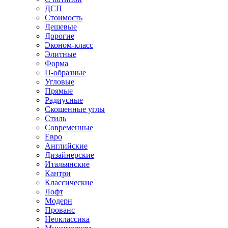
ДСП
Стоимость
Дешевые
Дорогие
Эконом-класс
Элитные
Форма
П-образные
Угловые
Прямые
Радиусные
Скошенные углы
Стиль
Современные
Евро
Английские
Дизайнерские
Итальянские
Кантри
Классические
Лофт
Модерн
Прованс
Неоклассика