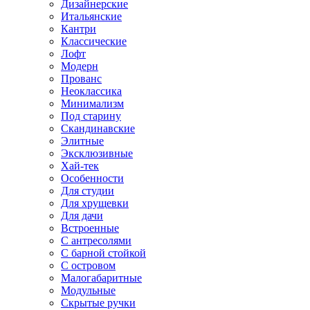
Дизайнерские
Итальянские
Кантри
Классические
Лофт
Модерн
Прованс
Неоклассика
Минимализм
Под старину
Скандинавские
Элитные
Эксклюзивные
Хай-тек
Особенности
Для студии
Для хрущевки
Для дачи
Встроенные
С антресолями
С барной стойкой
С островом
Малогабаритные
Модульные
Скрытые ручки