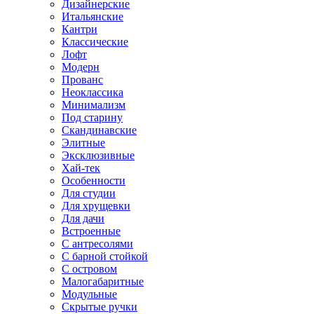
Дизайнерские
Итальянские
Кантри
Классические
Лофт
Модерн
Прованс
Неоклассика
Минимализм
Под старину
Скандинавские
Элитные
Эксклюзивные
Хай-тек
Особенности
Для студии
Для хрущевки
Для дачи
Встроенные
С антресолями
С барной стойкой
С островом
Малогабаритные
Модульные
Скрытые ручки