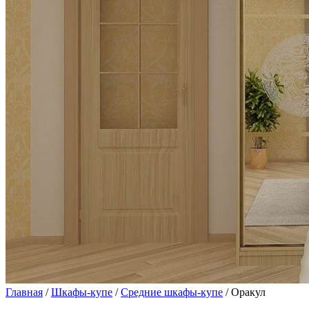
Главная
/
Шкафы-купе
/
Средние шкафы-купе
/ Оракул