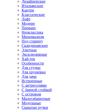
Дизайнерские
Итальянские
Кантри
Классические
Лофт
Модерн
Прованс
Неоклассика
Минимализм
Под старину
Скандинавские
Элитные
Эксклюзивные
Хай-тек
Особенности
Для студии
Для хрущевки
Для дачи
Встроенные
С антресолями
С барной стойкой
С островом
Малогабаритные
Модульные
Скрытые ручки