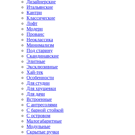
Дизайнерские
Итальянские
Кантри
Классические
Лофт
Модерн
Прованс
Неоклассика
Минимализм
Под старину
Скандинавские
Элитные
Эксклюзивные
Хай-тек
Особенности
Для студии
Для хрущевки
Для дачи
Встроенные
С антресолями
С барной стойкой
С островом
Малогабаритные
Модульные
Скрытые ручки