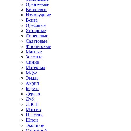
Оранжевые
Вишневые
Изумрудные
Венге
Ореховые
Янтарные
Сиреневые
Салатовые
Фиолетовые
Мятные
Золотые
Синие
Материал
МДФ
Эмаль
Акрил
Береза
Дерево
Дуб
ЛДСП
Массив
Пластик
Шпон
Экошпон
С патиной