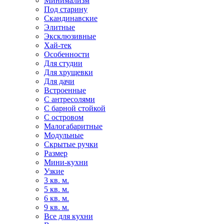
Минимализм
Под старину
Скандинавские
Элитные
Эксклюзивные
Хай-тек
Особенности
Для студии
Для хрущевки
Для дачи
Встроенные
С антресолями
С барной стойкой
С островом
Малогабаритные
Модульные
Скрытые ручки
Размер
Мини-кухни
Узкие
3 кв. м.
5 кв. м.
6 кв. м.
9 кв. м.
Все для кухни