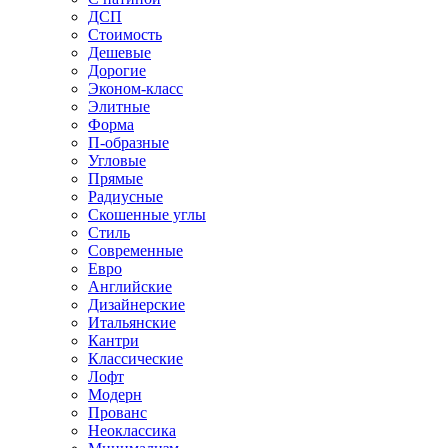
ДСП
Стоимость
Дешевые
Дорогие
Эконом-класс
Элитные
Форма
П-образные
Угловые
Прямые
Радиусные
Скошенные углы
Стиль
Современные
Евро
Английские
Дизайнерские
Итальянские
Кантри
Классические
Лофт
Модерн
Прованс
Неоклассика