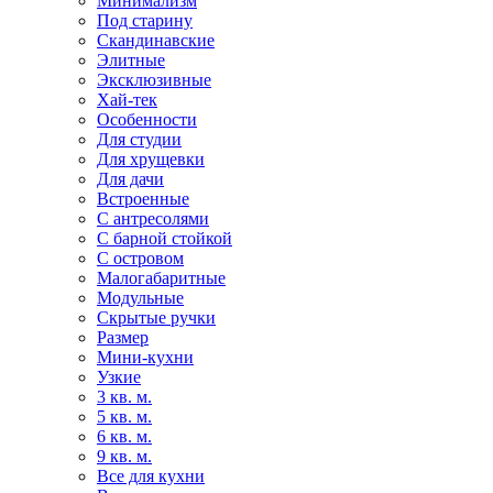
Минимализм
Под старину
Скандинавские
Элитные
Эксклюзивные
Хай-тек
Особенности
Для студии
Для хрущевки
Для дачи
Встроенные
С антресолями
С барной стойкой
С островом
Малогабаритные
Модульные
Скрытые ручки
Размер
Мини-кухни
Узкие
3 кв. м.
5 кв. м.
6 кв. м.
9 кв. м.
Все для кухни