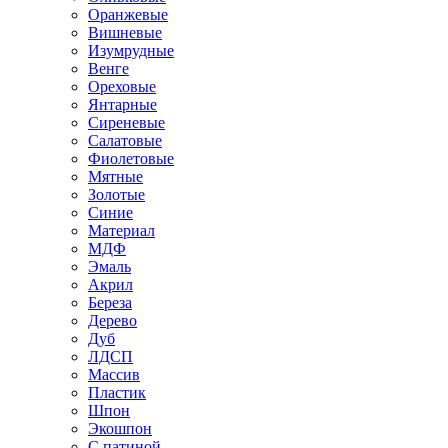
Оранжевые
Вишневые
Изумрудные
Венге
Ореховые
Янтарные
Сиреневые
Салатовые
Фиолетовые
Мятные
Золотые
Синие
Материал
МДФ
Эмаль
Акрил
Береза
Дерево
Дуб
ЛДСП
Массив
Пластик
Шпон
Экошпон
С патиной