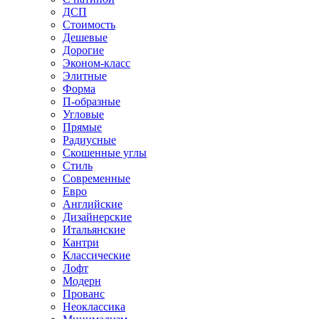
ДСП
Стоимость
Дешевые
Дорогие
Эконом-класс
Элитные
Форма
П-образные
Угловые
Прямые
Радиусные
Скошенные углы
Стиль
Современные
Евро
Английские
Дизайнерские
Итальянские
Кантри
Классические
Лофт
Модерн
Прованс
Неоклассика