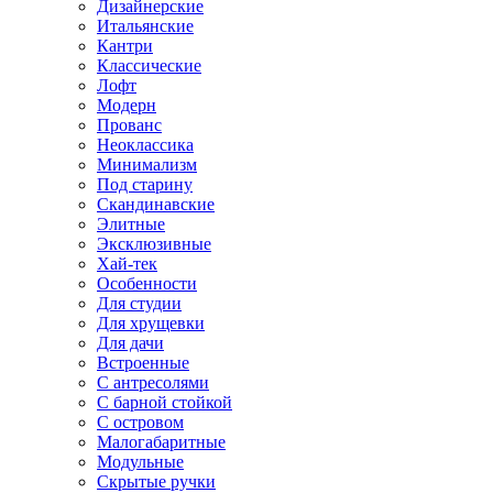
Дизайнерские
Итальянские
Кантри
Классические
Лофт
Модерн
Прованс
Неоклассика
Минимализм
Под старину
Скандинавские
Элитные
Эксклюзивные
Хай-тек
Особенности
Для студии
Для хрущевки
Для дачи
Встроенные
С антресолями
С барной стойкой
С островом
Малогабаритные
Модульные
Скрытые ручки