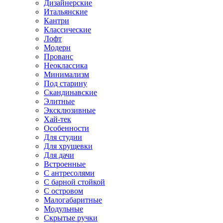
Дизайнерские
Итальянские
Кантри
Классические
Лофт
Модерн
Прованс
Неоклассика
Минимализм
Под старину
Скандинавские
Элитные
Эксклюзивные
Хай-тек
Особенности
Для студии
Для хрущевки
Для дачи
Встроенные
С антресолями
С барной стойкой
С островом
Малогабаритные
Модульные
Скрытые ручки