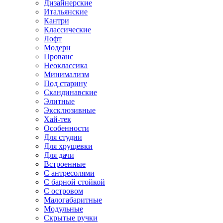
Дизайнерские
Итальянские
Кантри
Классические
Лофт
Модерн
Прованс
Неоклассика
Минимализм
Под старину
Скандинавские
Элитные
Эксклюзивные
Хай-тек
Особенности
Для студии
Для хрущевки
Для дачи
Встроенные
С антресолями
С барной стойкой
С островом
Малогабаритные
Модульные
Скрытые ручки