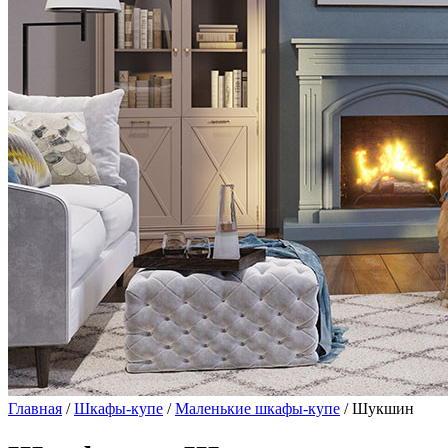
Главная
/
Шкафы-купе
/
Маленькие шкафы-купе
/ Шукшин