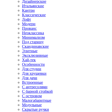
Дизайнерские
Итальянские
Кантри
Классические
Лофт
Модерн
Прованс
Неоклассика
Минимализм
Под старину
Скандинавские
Элитные
Эксклюзивные
Хай-тек
Особенности
Для студии
Для хрущевки
Для дачи
Встроенные
С антресолями
С барной стойкой
С островом
Малогабаритные
Модульные
Скрытые ручки