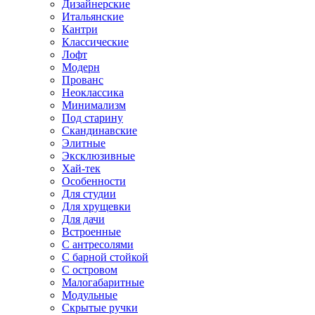
Дизайнерские
Итальянские
Кантри
Классические
Лофт
Модерн
Прованс
Неоклассика
Минимализм
Под старину
Скандинавские
Элитные
Эксклюзивные
Хай-тек
Особенности
Для студии
Для хрущевки
Для дачи
Встроенные
С антресолями
С барной стойкой
С островом
Малогабаритные
Модульные
Скрытые ручки