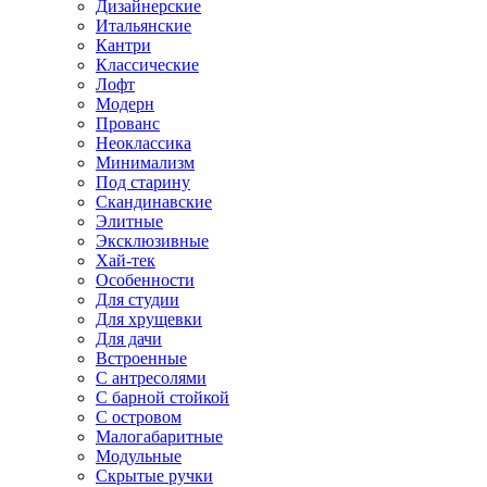
Дизайнерские
Итальянские
Кантри
Классические
Лофт
Модерн
Прованс
Неоклассика
Минимализм
Под старину
Скандинавские
Элитные
Эксклюзивные
Хай-тек
Особенности
Для студии
Для хрущевки
Для дачи
Встроенные
С антресолями
С барной стойкой
С островом
Малогабаритные
Модульные
Скрытые ручки