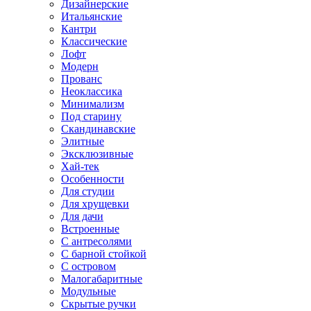
Дизайнерские
Итальянские
Кантри
Классические
Лофт
Модерн
Прованс
Неоклассика
Минимализм
Под старину
Скандинавские
Элитные
Эксклюзивные
Хай-тек
Особенности
Для студии
Для хрущевки
Для дачи
Встроенные
С антресолями
С барной стойкой
С островом
Малогабаритные
Модульные
Скрытые ручки