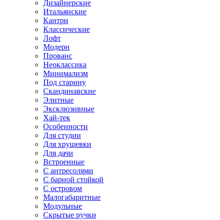
Дизайнерские
Итальянские
Кантри
Классические
Лофт
Модерн
Прованс
Неоклассика
Минимализм
Под старину
Скандинавские
Элитные
Эксклюзивные
Хай-тек
Особенности
Для студии
Для хрущевки
Для дачи
Встроенные
С антресолями
С барной стойкой
С островом
Малогабаритные
Модульные
Скрытые ручки