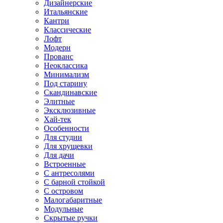
Дизайнерские
Итальянские
Кантри
Классические
Лофт
Модерн
Прованс
Неоклассика
Минимализм
Под старину
Скандинавские
Элитные
Эксклюзивные
Хай-тек
Особенности
Для студии
Для хрущевки
Для дачи
Встроенные
С антресолями
С барной стойкой
С островом
Малогабаритные
Модульные
Скрытые ручки