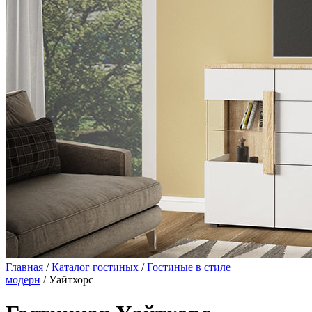
Главная
/
Каталог гостиных
/
Гостиные в стиле
модерн
/ Уайтхорс