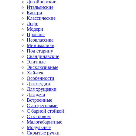
Дизайнерские
Итальянские
Кантри
Классические
Лофт
Модерн
Прованс
Неоклассика
Минимализм
Под старину
Скандинавские
Элитные
Эксклюзивные
Хай-тек
Особенности
Для студии
Для хрущевки
Для дачи
Встроенные
С антресолями
С барной стойкой
С островом
Малогабаритные
Модульные
Скрытые ручки