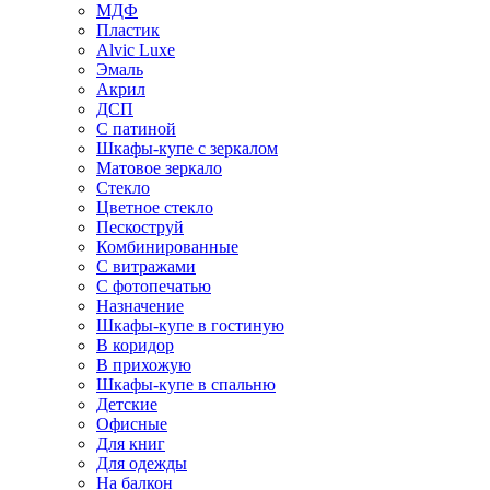
МДФ
Пластик
Alvic Luxe
Эмаль
Акрил
ДСП
С патиной
Шкафы-купе с зеркалом
Матовое зеркало
Стекло
Цветное стекло
Пескоструй
Комбинированные
С витражами
С фотопечатью
Назначение
Шкафы-купе в гостиную
В коридор
В прихожую
Шкафы-купе в спальню
Детские
Офисные
Для книг
Для одежды
На балкон