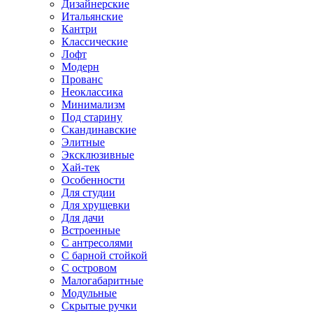
Дизайнерские
Итальянские
Кантри
Классические
Лофт
Модерн
Прованс
Неоклассика
Минимализм
Под старину
Скандинавские
Элитные
Эксклюзивные
Хай-тек
Особенности
Для студии
Для хрущевки
Для дачи
Встроенные
С антресолями
С барной стойкой
С островом
Малогабаритные
Модульные
Скрытые ручки