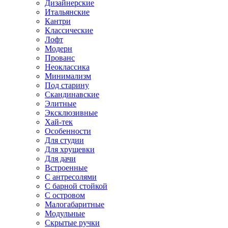
Дизайнерские
Итальянские
Кантри
Классические
Лофт
Модерн
Прованс
Неоклассика
Минимализм
Под старину
Скандинавские
Элитные
Эксклюзивные
Хай-тек
Особенности
Для студии
Для хрущевки
Для дачи
Встроенные
С антресолями
С барной стойкой
С островом
Малогабаритные
Модульные
Скрытые ручки