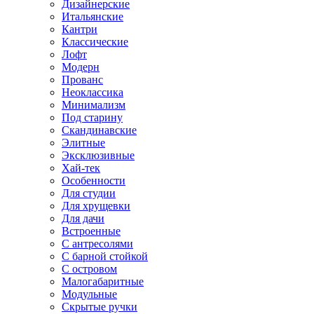
Дизайнерские
Итальянские
Кантри
Классические
Лофт
Модерн
Прованс
Неоклассика
Минимализм
Под старину
Скандинавские
Элитные
Эксклюзивные
Хай-тек
Особенности
Для студии
Для хрущевки
Для дачи
Встроенные
С антресолями
С барной стойкой
С островом
Малогабаритные
Модульные
Скрытые ручки