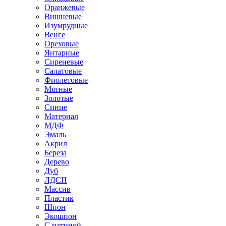
Оранжевые
Вишневые
Изумрудные
Венге
Ореховые
Янтарные
Сиреневые
Салатовые
Фиолетовые
Мятные
Золотые
Синие
Материал
МДФ
Эмаль
Акрил
Береза
Дерево
Дуб
ЛДСП
Массив
Пластик
Шпон
Экошпон
С патиной