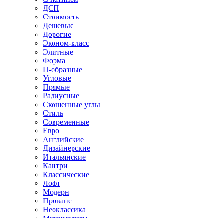
ДСП
Стоимость
Дешевые
Дорогие
Эконом-класс
Элитные
Форма
П-образные
Угловые
Прямые
Радиусные
Скошенные углы
Стиль
Современные
Евро
Английские
Дизайнерские
Итальянские
Кантри
Классические
Лофт
Модерн
Прованс
Неоклассика