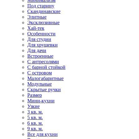
Минимализм
Под старину
Скандинавские
Элитные
Эксклюзивные
Хай-тек
Особенности
Для студии
Для хрущевки
Для дачи
Встроенные
С антресолями
С барной стойкой
С островом
Малогабаритные
Модульные
Скрытые ручки
Размер
Мини-кухни
Узкие
3 кв. м.
5 кв. м.
6 кв. м.
9 кв. м.
Все для кухни