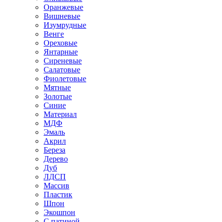
Оранжевые
Вишневые
Изумрудные
Венге
Ореховые
Янтарные
Сиреневые
Салатовые
Фиолетовые
Мятные
Золотые
Синие
Материал
МДФ
Эмаль
Акрил
Береза
Дерево
Дуб
ЛДСП
Массив
Пластик
Шпон
Экошпон
С патиной