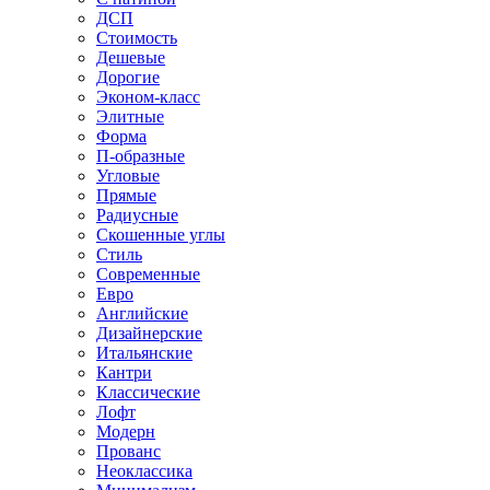
ДСП
Стоимость
Дешевые
Дорогие
Эконом-класс
Элитные
Форма
П-образные
Угловые
Прямые
Радиусные
Скошенные углы
Стиль
Современные
Евро
Английские
Дизайнерские
Итальянские
Кантри
Классические
Лофт
Модерн
Прованс
Неоклассика