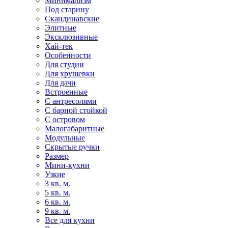
Минимализм
Под старину
Скандинавские
Элитные
Эксклюзивные
Хай-тек
Особенности
Для студии
Для хрущевки
Для дачи
Встроенные
С антресолями
С барной стойкой
С островом
Малогабаритные
Модульные
Скрытые ручки
Размер
Мини-кухни
Узкие
3 кв. м.
5 кв. м.
6 кв. м.
9 кв. м.
Все для кухни