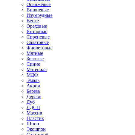
Оранжевые
Вишневые
Изумрудные
Венге
Ореховые
Янтарные
Сиреневые
Салатовые
Фиолетовые
Мятные
Золотые
Синие
Материал
МДФ
Эмаль
Акрил
Береза
Дерево
Дуб
ЛДСП
Массив
Пластик
Шпон
Экошпон
С патиной