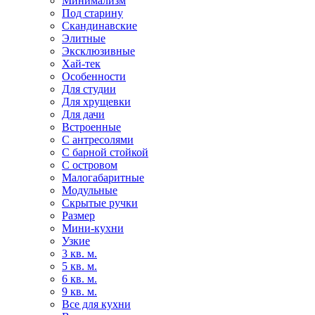
Минимализм
Под старину
Скандинавские
Элитные
Эксклюзивные
Хай-тек
Особенности
Для студии
Для хрущевки
Для дачи
Встроенные
С антресолями
С барной стойкой
С островом
Малогабаритные
Модульные
Скрытые ручки
Размер
Мини-кухни
Узкие
3 кв. м.
5 кв. м.
6 кв. м.
9 кв. м.
Все для кухни