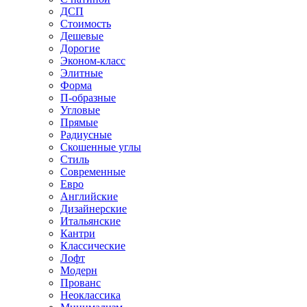
ДСП
Стоимость
Дешевые
Дорогие
Эконом-класс
Элитные
Форма
П-образные
Угловые
Прямые
Радиусные
Скошенные углы
Стиль
Современные
Евро
Английские
Дизайнерские
Итальянские
Кантри
Классические
Лофт
Модерн
Прованс
Неоклассика