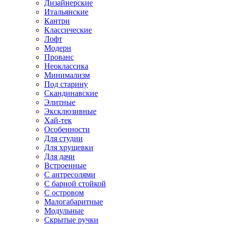
Дизайнерские
Итальянские
Кантри
Классические
Лофт
Модерн
Прованс
Неоклассика
Минимализм
Под старину
Скандинавские
Элитные
Эксклюзивные
Хай-тек
Особенности
Для студии
Для хрущевки
Для дачи
Встроенные
С антресолями
С барной стойкой
С островом
Малогабаритные
Модульные
Скрытые ручки