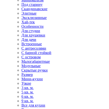
Минимализм
Под старину
Скандинавские
Элитные
Эксклюзивные
Хай-тек
Особенности
Для студии
Для хрущевки
Для дачи
Встроенные
С антресолями
С барной стойкой
С островом
Малогабаритные
Модульные
Скрытые ручки
Размер
Мини-кухни
Узкие
3 кв. м.
5 кв. м.
6 кв. м.
9 кв. м.
Все для кухни