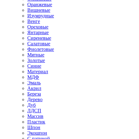
Оранжевые
Вишневые
Изумрудные
Венге
Ореховые
Янтарные
Сиреневые
Салатовые
Фиолетовые
Мятные
Золотые
Синие
Материал
МДФ
Эмаль
Акрил
Береза
Дерево
Дуб
ЛДСП
Массив
Пластик
Шпон
Экошпон
С патиной