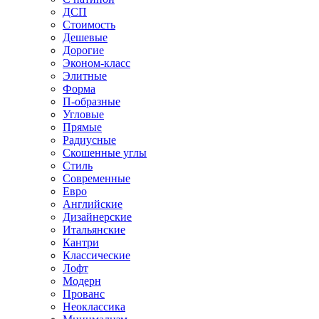
ДСП
Стоимость
Дешевые
Дорогие
Эконом-класс
Элитные
Форма
П-образные
Угловые
Прямые
Радиусные
Скошенные углы
Стиль
Современные
Евро
Английские
Дизайнерские
Итальянские
Кантри
Классические
Лофт
Модерн
Прованс
Неоклассика