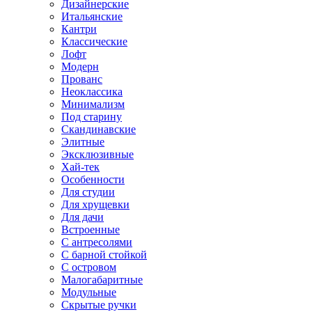
Дизайнерские
Итальянские
Кантри
Классические
Лофт
Модерн
Прованс
Неоклассика
Минимализм
Под старину
Скандинавские
Элитные
Эксклюзивные
Хай-тек
Особенности
Для студии
Для хрущевки
Для дачи
Встроенные
С антресолями
С барной стойкой
С островом
Малогабаритные
Модульные
Скрытые ручки