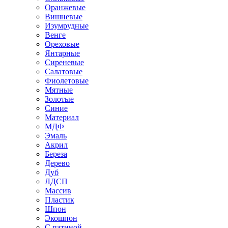
Оранжевые
Вишневые
Изумрудные
Венге
Ореховые
Янтарные
Сиреневые
Салатовые
Фиолетовые
Мятные
Золотые
Синие
Материал
МДФ
Эмаль
Акрил
Береза
Дерево
Дуб
ЛДСП
Массив
Пластик
Шпон
Экошпон
С патиной