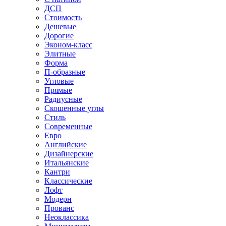
ДСП
Стоимость
Дешевые
Дорогие
Эконом-класс
Элитные
Форма
П-образные
Угловые
Прямые
Радиусные
Скошенные углы
Стиль
Современные
Евро
Английские
Дизайнерские
Итальянские
Кантри
Классические
Лофт
Модерн
Прованс
Неоклассика