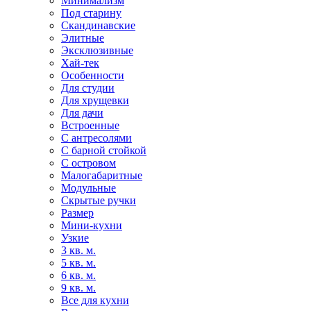
Минимализм
Под старину
Скандинавские
Элитные
Эксклюзивные
Хай-тек
Особенности
Для студии
Для хрущевки
Для дачи
Встроенные
С антресолями
С барной стойкой
С островом
Малогабаритные
Модульные
Скрытые ручки
Размер
Мини-кухни
Узкие
3 кв. м.
5 кв. м.
6 кв. м.
9 кв. м.
Все для кухни