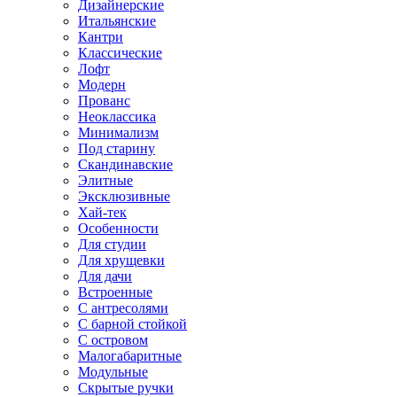
Дизайнерские
Итальянские
Кантри
Классические
Лофт
Модерн
Прованс
Неоклассика
Минимализм
Под старину
Скандинавские
Элитные
Эксклюзивные
Хай-тек
Особенности
Для студии
Для хрущевки
Для дачи
Встроенные
С антресолями
С барной стойкой
С островом
Малогабаритные
Модульные
Скрытые ручки