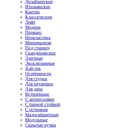
Дизайнерские
Итальянские
Кантри
Классические
Лофт
Модерн
Прованс
Неоклассика
Минимализм
Под старину
Скандинавские
Элитные
Эксклюзивные
Хай-тек
Особенности
Для студии
Для хрущевки
Для дачи
Встроенные
С антресолями
С барной стойкой
С островом
Малогабаритные
Модульные
Скрытые ручки