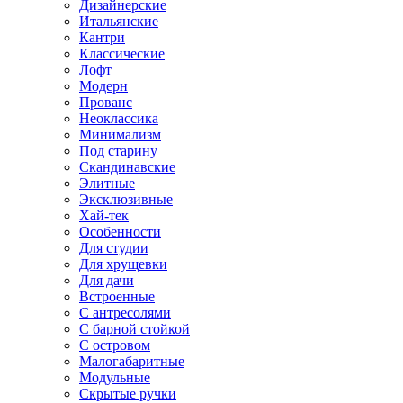
Дизайнерские
Итальянские
Кантри
Классические
Лофт
Модерн
Прованс
Неоклассика
Минимализм
Под старину
Скандинавские
Элитные
Эксклюзивные
Хай-тек
Особенности
Для студии
Для хрущевки
Для дачи
Встроенные
С антресолями
С барной стойкой
С островом
Малогабаритные
Модульные
Скрытые ручки