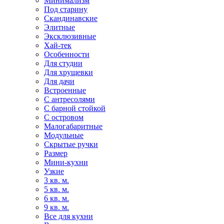
Минимализм
Под старину
Скандинавские
Элитные
Эксклюзивные
Хай-тек
Особенности
Для студии
Для хрущевки
Для дачи
Встроенные
С антресолями
С барной стойкой
С островом
Малогабаритные
Модульные
Скрытые ручки
Размер
Мини-кухни
Узкие
3 кв. м.
5 кв. м.
6 кв. м.
9 кв. м.
Все для кухни