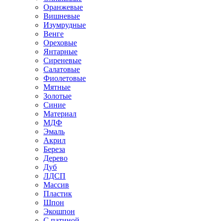
Оранжевые
Вишневые
Изумрудные
Венге
Ореховые
Янтарные
Сиреневые
Салатовые
Фиолетовые
Мятные
Золотые
Синие
Материал
МДФ
Эмаль
Акрил
Береза
Дерево
Дуб
ЛДСП
Массив
Пластик
Шпон
Экошпон
С патиной