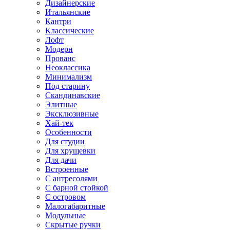
Дизайнерские
Итальянские
Кантри
Классические
Лофт
Модерн
Прованс
Неоклассика
Минимализм
Под старину
Скандинавские
Элитные
Эксклюзивные
Хай-тек
Особенности
Для студии
Для хрущевки
Для дачи
Встроенные
С антресолями
С барной стойкой
С островом
Малогабаритные
Модульные
Скрытые ручки