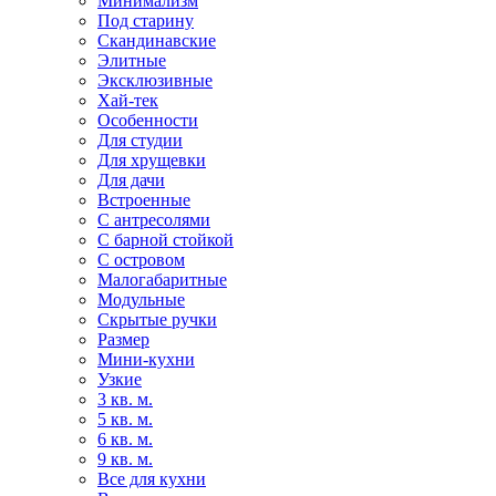
Минимализм
Под старину
Скандинавские
Элитные
Эксклюзивные
Хай-тек
Особенности
Для студии
Для хрущевки
Для дачи
Встроенные
С антресолями
С барной стойкой
С островом
Малогабаритные
Модульные
Скрытые ручки
Размер
Мини-кухни
Узкие
3 кв. м.
5 кв. м.
6 кв. м.
9 кв. м.
Все для кухни