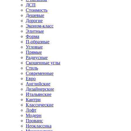
ДСП
Стоимость
Дешевые
Дорогие
Эконом-класс
Элитные
Форма
П-образные
Угловые
Прямые
Радиусные
Скошенные углы
Стиль
Современные
Евро
Английские
Дизайнерские
Итальянские
Кантри
Классические
Лофт
Модерн
Прованс
Неоклассика