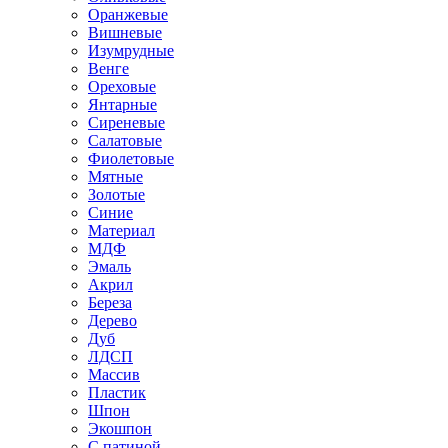
Оранжевые
Вишневые
Изумрудные
Венге
Ореховые
Янтарные
Сиреневые
Салатовые
Фиолетовые
Мятные
Золотые
Синие
Материал
МДФ
Эмаль
Акрил
Береза
Дерево
Дуб
ЛДСП
Массив
Пластик
Шпон
Экошпон
С патиной