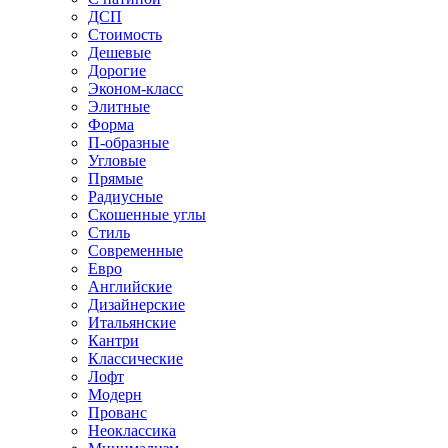
ДСП
Стоимость
Дешевые
Дорогие
Эконом-класс
Элитные
Форма
П-образные
Угловые
Прямые
Радиусные
Скошенные углы
Стиль
Современные
Евро
Английские
Дизайнерские
Итальянские
Кантри
Классические
Лофт
Модерн
Прованс
Неоклассика