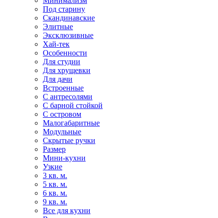
Минимализм
Под старину
Скандинавские
Элитные
Эксклюзивные
Хай-тек
Особенности
Для студии
Для хрущевки
Для дачи
Встроенные
С антресолями
С барной стойкой
С островом
Малогабаритные
Модульные
Скрытые ручки
Размер
Мини-кухни
Узкие
3 кв. м.
5 кв. м.
6 кв. м.
9 кв. м.
Все для кухни