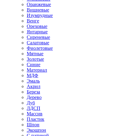
Оранжевые
Вишневые
Изумрудные
Венге
Ореховые
Янтарные
Сиреневые
Салатовые
Фиолетовые
Мятные
Золотые
Синие
Материал
МДФ
Эмаль
Акрил
Береза
Дерево
Дуб
ЛДСП
Массив
Пластик
Шпон
Экошпон
С патиной