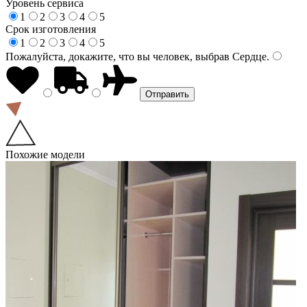
Уровень сервиса
1
2
3
4
5
Срок изготовления
1
2
3
4
5
Пожалуйста, докажите, что вы человек, выбрав
Сердце
.
Похожие модели