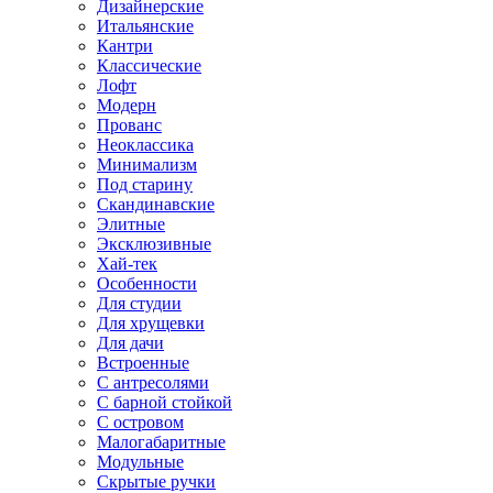
Дизайнерские
Итальянские
Кантри
Классические
Лофт
Модерн
Прованс
Неоклассика
Минимализм
Под старину
Скандинавские
Элитные
Эксклюзивные
Хай-тек
Особенности
Для студии
Для хрущевки
Для дачи
Встроенные
С антресолями
С барной стойкой
С островом
Малогабаритные
Модульные
Скрытые ручки