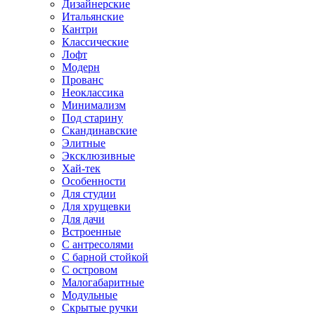
Дизайнерские
Итальянские
Кантри
Классические
Лофт
Модерн
Прованс
Неоклассика
Минимализм
Под старину
Скандинавские
Элитные
Эксклюзивные
Хай-тек
Особенности
Для студии
Для хрущевки
Для дачи
Встроенные
С антресолями
С барной стойкой
С островом
Малогабаритные
Модульные
Скрытые ручки