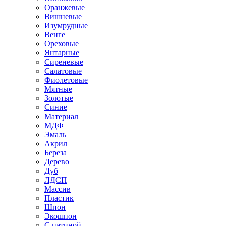
Оранжевые
Вишневые
Изумрудные
Венге
Ореховые
Янтарные
Сиреневые
Салатовые
Фиолетовые
Мятные
Золотые
Синие
Материал
МДФ
Эмаль
Акрил
Береза
Дерево
Дуб
ЛДСП
Массив
Пластик
Шпон
Экошпон
С патиной