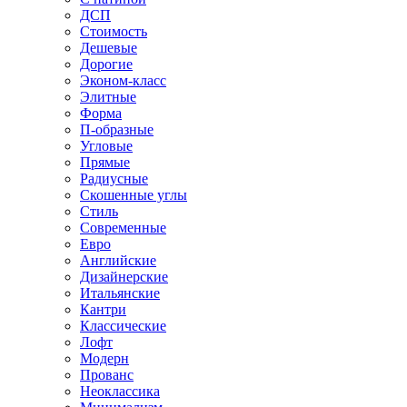
ДСП
Стоимость
Дешевые
Дорогие
Эконом-класс
Элитные
Форма
П-образные
Угловые
Прямые
Радиусные
Скошенные углы
Стиль
Современные
Евро
Английские
Дизайнерские
Итальянские
Кантри
Классические
Лофт
Модерн
Прованс
Неоклассика