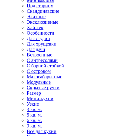
Минимализм
Под старину
Скандинавские
Элитные
Эксклюзивные
Хай-тек
Особенности
Для студии
Для хрущевки
Для дачи
Встроенные
С антресолями
С барной стойкой
С островом
Малогабаритные
Модульные
Скрытые ручки
Размер
Мини-кухни
Узкие
3 кв. м.
5 кв. м.
6 кв. м.
9 кв. м.
Все для кухни